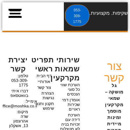
053-
שקיפות. מקצועיות. תוצאות.
309-
1775
שירותי שמאות מקרקעי
מאמרי שמאות מקרקעי
מידע על שמאות מקרקעי
שירותי
תפריט
יצירת
צור
שמאות
ראשי
קשר
קשר
דף הבית
טלפון:
מקרקעין
053-309-
אודותיי
הערכת שווי
1775
גל
צור קשר
כל סוגי
דברו איתי
מושקה –
הצהרת
הנכסים
בוואטסאפ
נגישות
שמאי
אומדן דמי
אימייל:
תקנון ותנאי
מקרקעין
שכירות
Office@moshka.co.il
שימוש
ראויים
מוסמך
מיקום:
הערכת
שרה
זמינות
דירה עם
אהרונסון
מיידית
זכויות בניה
13, אשקלון
לא מנוצלות