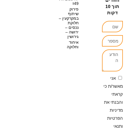
חוזרים
49ז
תוך 10
פירוק
דקות
שיתוף
במקרקעין –
חלוקת
נכסים –
ירושה –
גירושין
איחוד
וחלוקה
אני
מאשר/ת כי
קראתי
והבנתי את
מדיניות
הפרטיות
ותנאי