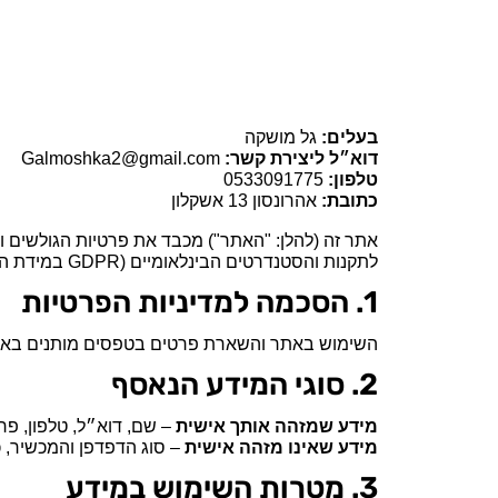
בעלים:
גל מושקה
דוא״ל ליצירת קשר:
Galmoshka2@gmail.com
טלפון:
0533091775
כתובת:
אהרונסון 13 אשקלון
לתקנות והסטנדרטים הבינלאומיים (GDPR במידת החלתו).
1. הסכמה למדיניות הפרטיות
השימוש באתר והשארת פרטים בטפסים מותנים באישור
2. סוגי המידע הנאסף
מידע שמזהה אותך אישית
– שם, דוא״ל, טלפון, פר
מידע שאינו מזהה אישית
– סוג הדפדפן והמכשיר, כתובת IP, נתוני גלישה, מקורות הגעה
3. מטרות השימוש במידע