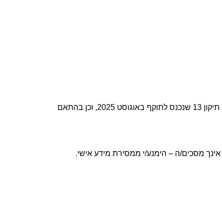
אתר זה (להלן: "האתר") מכבד את פרטיות הגולשים ומתחייב לפעול בהתאם לחוק הגנת הפרטיות, התשמ"א–1981, לרבות תיקון 13 שנכנס לתוקף באוגוסט 2025, וכן בהתאם
ינך מסכים/ה – הימנע/י ממסירת מידע אישי.