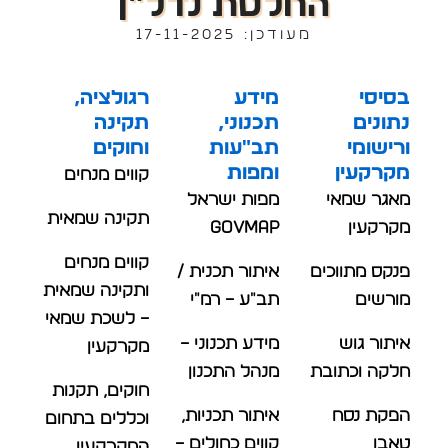
החלטת נדל״ן
מעודכן: 17-11-2025
בסיסי
מידע
רגולציה,
נתונים
תכנוני,
תקינה
ורישומי
תב"עות
וחוקים
מקרקעין
ומפות
קווים מנחים
מאגר שמאי
מפות ישראל
תקינה שמאית
מקרקעין
Govmap
קווים מנחים
פנקס מתווכים
איתור תכנית /
ותקינה שמאית
מורשים
תב"ע – רמ"י
– לשכת שמאי
איתור גוש
מידע תכנוני –
מקרקעין
חלקה וכתובת
מנהל התכנון
חוקים, תקנות
הפקת נסח
איתור תכניות,
וכללים בתחום
טאבו
קווים כחולים –
המקרקעין