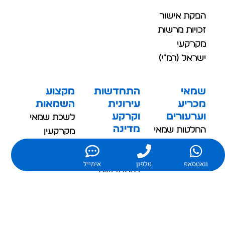
הפקת אישור
זכויות מרשות
מקרקעי
ישראל (רמ"י)
שמאי
התחדשות
מקצוע
מכריע
עירונית
השמאות
וערעורים
וקרקע
לשכת שמאי
מדינה
החלטות שמאי
מקרקעין
הרשות
מכריע
מה נדרש על
הממשלתית
וואטסאפ
טלפון
אימייל
החלטות
מנת להיות
להתחדשות
בהשגות
שמאי
עירונית
מקרקעין?
הגשת בקשה
היטלי השבחה
למינוי שמאי
בפרויקטים של