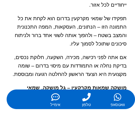
ייחודיים לכל אזור.
תפקידו של שמאי מקרקעין בדרום הוא לקחת את כל
התמונה הזו – הנתונים, העסקאות, המפה התכנונית
והמצב בשטח – ולהפוך אותה לשווי אחד ברור ולניתוח
סיכונים שתוכל לסמוך עליו.
אם אתה לפני רכישה, מכירה, השקעה, חלוקת נכסים,
בדיקת נחלה או התמודדות עם מיסוי בדרום – שומה
מקצועית היא הצעד הראשון להחלטה רגועה ומבוססת.
מושקה שמאות מקרקעין – גל מושקה, שמאי
מקרקעין מומחה
להערכת שווי דירה, בית, נחלה או משק בדרום הארץ,
וואטסאפ
טלפון
אימייל
ייעוץ ראשוני ותיאום ביקור.
לחיפוש שמאי מקרקעין מוסמך ממאגר מידע של משרד