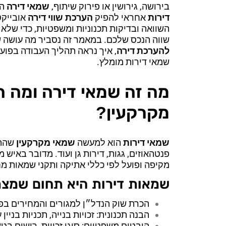
בירושה, גירושין או פירוק שיתוף,
שמאי דירה
הו
דירות
אחראי להפיק
הערכת שווי דירה
אובייקט
השוואה ובדיקות תכנוניות ומשפטיות, כדי שלא 
שווה הנכס שלכם. במאמר זה נסביר מה עושה ש
להערכת דירה
, איך נראה תהליך העבודה בפועל
שמאי דירות מומלץ.
מה זה שמאי דירה ומה ה
מקרקעין?
שמאי דירות
הוא למעשה
שמאי מקרקעין
שהתמ
פנטהאוזים, גגות, דירות גן ועוד. מדובר באיש
מקיפה ופועל לפי כללי אתיקה ותקני שמאות מח
שמאות דירות היא תחום שמצרי
הכרת שוק הנדל״ן למגורים והמחירים בפ
הבנה תכנונית: זכויות בנייה, תכניות בניין 
היבטים משפטיים: סוגי זכויות, רישום בט