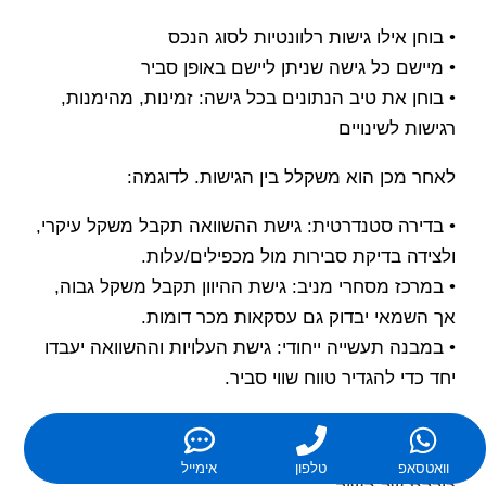
• בוחן אילו גישות רלוונטיות לסוג הנכס
• מיישם כל גישה שניתן ליישם באופן סביר
• בוחן את טיב הנתונים בכל גישה: זמינות, מהימנות,
רגישות לשינויים
לאחר מכן הוא משקלל בין הגישות. לדוגמה:
• בדירה סטנדרטית: גישת ההשוואה תקבל משקל עיקרי,
ולצידה בדיקת סבירות מול מכפילים/עלות.
• במרכז מסחרי מניב: גישת ההיוון תקבל משקל גבוה,
אך השמאי יבדוק גם עסקאות מכר דומות.
• במבנה תעשייה ייחודי: גישת העלויות וההשוואה יעבדו
יחד כדי להגדיר טווח שווי סביר.
המטרה היא ששווי השוק הסופי יהיה תוצאה של חשיבה
אינטגרטיבית – לא של "נוסחה אחת", אלא של בדיקה
וואטסאפ
טלפון
אימייל