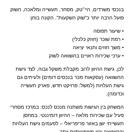
בנכסי משרדים, היי־טק, מסחר, תעשייה ומלאכה, השוק
פועל הרבה יותר כ"שוק השקעות". הקונה בוחן:
• שיעור תפוסה
• רמת שוכר (חוזק כלכלי)
• משך חוזים ותנאי יציאה
• ערכי שכירות ראויים בהשוואה לשוק
לכן, גישת ההיוון לרוב מקבלת משקל גבוה, לצד גישת
ההשוואה (עסקאות מכר בנכסים דומים) ולעיתים גם
גישת העלויות (למשל: פרויקט חדש, פארק תעשייה
וכדומה).
המשחק בין הגישות משתנה מנכס לנכס: במרכז מסחרי
פעיל עם שכירות מלאה – ההיוון דומיננטי. במחסן
תעשייתי ישן באזור פריפריאלי – לפעמים גישת העלויות
וההשוואה יהיו משמעותיות יותר.